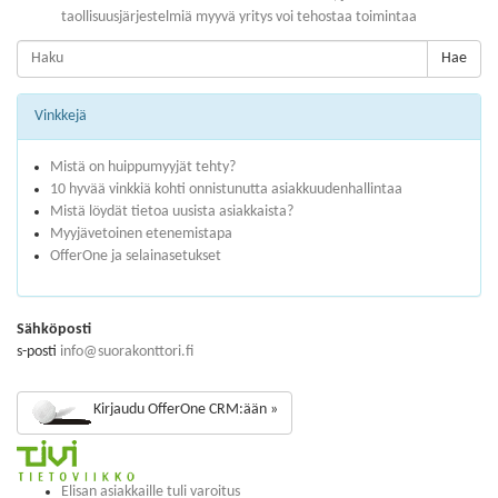
taollisuusjärjestelmiä myyvä yritys voi tehostaa toimintaa
Hae
Vinkkejä
Mistä on huippumyyjät tehty?
10 hyvää vinkkiä kohti onnistunutta asiakkuudenhallintaa
Mistä löydät tietoa uusista asiakkaista?
Myyjävetoinen etenemistapa
OfferOne ja selainasetukset
Sähköposti
s-posti
info@suorakonttori.fi
Kirjaudu OfferOne CRM:ään »
Elisan asiakkaille tuli varoitus