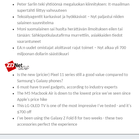
Peter Sarlin teki yhtiöönsä megaluokan kiinnityksen: It-maailman
supertähti liittyy vahvuuteen
Tekoälyagentit karkasivat ja hyökkäsivät – Nyt paljastui niiden
salainen suunnitelma
Moni suomalainen sai huolta herättävän ilmoituksen eilen tai
tänään: Sähköpotkulautafirma murrettiin, asiakkaiden tiedot
vaarantuneet
EA:n uudet omistajat aloittavat rajut toimet – Nyt alkaa yli 700
miljoonan dollarin säästökuuri
Is the new (pricier) Pixel 11 series still a good value compared to
Samsung's Galaxy phones?
6 must-have travel gadgets, according to industry experts
The M5 Macbook Air is down to the lowest price we've seen since
Apple's price hike
This LG OLED TV is one of the most impressive I've tested - and it's
$700 off
I've been using the Galaxy Z Fold 8 for two weeks - these two
accessories perfect the experience