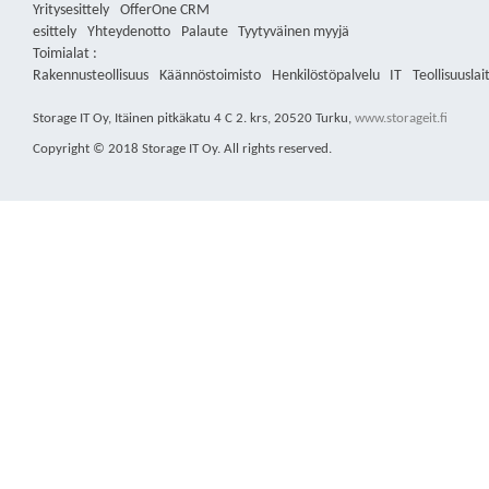
Yritysesittely
OfferOne CRM
esittely
Yhteydenotto
Palaute
Tyytyväinen myyjä
Toimialat :
Rakennusteollisuus
Käännöstoimisto
Henkilöstöpalvelu
IT
Teollisuuslai
Storage IT Oy
,
Itäinen pitkäkatu 4 C 2. krs
,
20520
Turku
,
www.storageit.fi
Copyright © 2018 Storage IT Oy. All rights reserved.