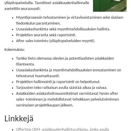
ylläpitopalveluilla. Tavoitteet asiakkuudenhallinnalle
asetettiin seuraavasti:
Myyntiprosessin tehostaminen ja virtaviivaistaminen sekä sisäisen
tiedonkulun parantaminen.
Uusasiakashankinta sekä myyntimahdollisuuksien hallinta.
Projektien seuranta sekä raportointi.
After sales toiminto (ylläpitopalveluiden myynti).
Kokemuksia:
Tarkka tieto olemassa olevien ja potentiaalisten asiakkaiden
tilanteesta.
Uusasiakashankinta ja myyntimahdollisuuksien ennustaminen on
tehostunut huomattavasti.
Projektien hallinnointi ja raportointi on helpottunut.
Tarjousten teko ratkaisun avulla säästää aikaa ja vaivaa.
Asiakkaiden asiakashoitosuunnitelmat varmistavat hyvän after
sales -toiminnan ja mahdollistavat tehokkaan palvelutoiminnan
varsinaisen projektikaupan jälkeen.
Linkkejä
OfferOne CRM -asiakkuudenhallintaratkaisu, jonka avulla