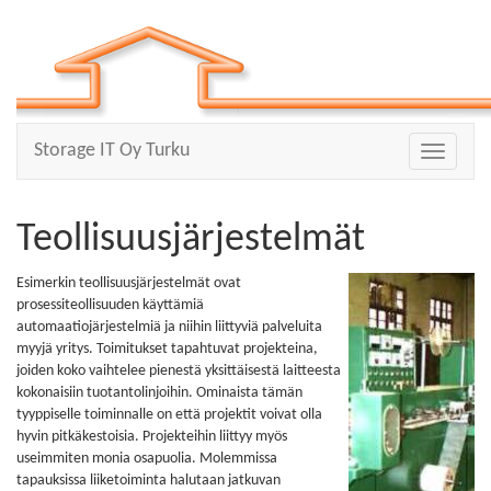
Storage IT Oy Turku
Toggle
navigatio
Teollisuusjärjestelmät
Esimerkin teollisuusjärjestelmät ovat
prosessiteollisuuden käyttämiä
automaatiojärjestelmiä ja niihin liittyviä palveluita
myyjä yritys. Toimitukset tapahtuvat projekteina,
joiden koko vaihtelee pienestä yksittäisestä laitteesta
kokonaisiin tuotantolinjoihin. Ominaista tämän
tyyppiselle toiminnalle on että projektit voivat olla
hyvin pitkäkestoisia. Projekteihin liittyy myös
useimmiten monia osapuolia. Molemmissa
tapauksissa liiketoiminta halutaan jatkuvan