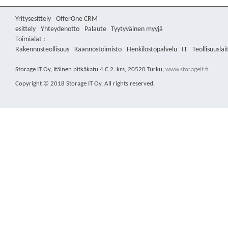
Yritysesittely
OfferOne CRM
esittely
Yhteydenotto
Palaute
Tyytyväinen myyjä
Toimialat :
Rakennusteollisuus
Käännöstoimisto
Henkilöstöpalvelu
IT
Teollisuuslai
Storage IT Oy
,
Itäinen pitkäkatu 4 C 2. krs
,
20520
Turku
,
www.storageit.fi
Copyright © 2018 Storage IT Oy. All rights reserved.