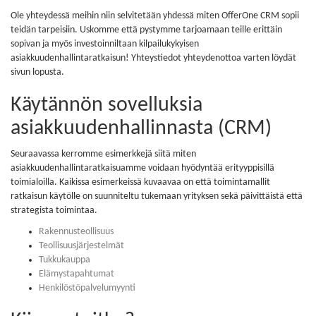
Ole yhteydessä meihin niin selvitetään yhdessä miten OfferOne CRM sopii
teidän tarpeisiin. Uskomme että pystymme tarjoamaan teille erittäin
sopivan ja myös investoinniltaan kilpailukykyisen
asiakkuudenhallintaratkaisun! Yhteystiedot yhteydenottoa varten löydät
sivun lopusta.
Käytännön sovelluksia
asiakkuudenhallinnasta (CRM)
Seuraavassa kerromme esimerkkejä siitä miten
asiakkuudenhallintaratkaisuamme voidaan hyödyntää erityyppisillä
toimialoilla. Kaikissa esimerkeissä kuvaavaa on että toimintamallit
ratkaisun käytölle on suunniteltu tukemaan yrityksen sekä päivittäistä että
strategista toimintaa.
Rakennusteollisuus
Teollisuusjärjestelmät
Tukkukauppa
Elämystapahtumat
Henkilöstöpalvelumyynti