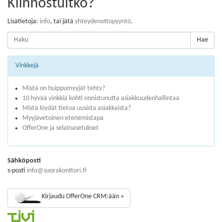
Kiinnostuitko?
Lisätietoja:
info
, tai jätä
yhteydenottopyyntö
.
Hae
Vinkkejä
Mistä on huippumyyjät tehty?
10 hyvää vinkkiä kohti onnistunutta asiakkuudenhallintaa
Mistä löydät tietoa uusista asiakkaista?
Myyjävetoinen etenemistapa
OfferOne ja selainasetukset
Sähköposti
s-posti
info@suorakonttori.fi
Kirjaudu OfferOne CRM:ään »