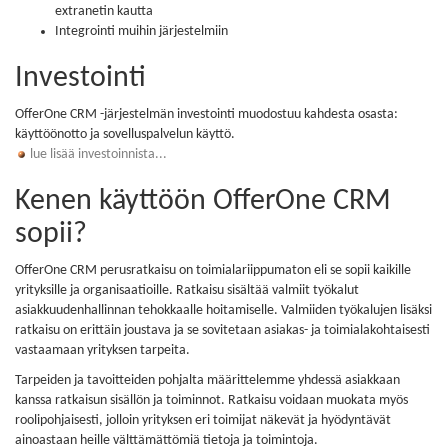
extranetin kautta
Integrointi muihin järjestelmiin
Investointi
OfferOne CRM -järjestelmän investointi muodostuu kahdesta osasta:
käyttöönotto ja sovelluspalvelun käyttö.
lue lisää investoinnista...
Kenen käyttöön OfferOne CRM
sopii?
OfferOne CRM perusratkaisu on toimialariippumaton eli se sopii kaikille
yrityksille ja organisaatioille. Ratkaisu sisältää valmiit työkalut
asiakkuudenhallinnan tehokkaalle hoitamiselle. Valmiiden työkalujen lisäksi
ratkaisu on erittäin joustava ja se sovitetaan asiakas- ja toimialakohtaisesti
vastaamaan yrityksen tarpeita.
Tarpeiden ja tavoitteiden pohjalta määrittelemme yhdessä asiakkaan
kanssa ratkaisun sisällön ja toiminnot. Ratkaisu voidaan muokata myös
roolipohjaisesti, jolloin yrityksen eri toimijat näkevät ja hyödyntävät
ainoastaan heille välttämättömiä tietoja ja toimintoja.