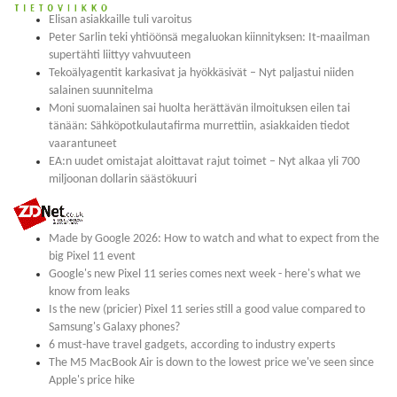
Elisan asiakkaille tuli varoitus
Peter Sarlin teki yhtiöönsä megaluokan kiinnityksen: It-maailman
supertähti liittyy vahvuuteen
Tekoälyagentit karkasivat ja hyökkäsivät – Nyt paljastui niiden
salainen suunnitelma
Moni suomalainen sai huolta herättävän ilmoituksen eilen tai
tänään: Sähköpotkulautafirma murrettiin, asiakkaiden tiedot
vaarantuneet
EA:n uudet omistajat aloittavat rajut toimet – Nyt alkaa yli 700
miljoonan dollarin säästökuuri
Made by Google 2026: How to watch and what to expect from the
big Pixel 11 event
Google's new Pixel 11 series comes next week - here's what we
know from leaks
Is the new (pricier) Pixel 11 series still a good value compared to
Samsung's Galaxy phones?
6 must-have travel gadgets, according to industry experts
The M5 MacBook Air is down to the lowest price we've seen since
Apple's price hike