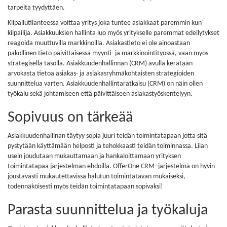
tarpeita tyydyttäen.
Kilpailutilanteessa voittaa yritys joka tuntee asiakkaat paremmin kun
kilpailija. Asiakkuuksien hallinta luo myös yritykselle paremmat edellytykset
reagoida muuttuvilla markkinoilla. Asiakastieto ei ole ainoastaan
pakollinen tieto päivittäisessä myynti- ja markkinointityössä, vaan myös
strategisella tasolla. Asiakkuudenhallinnan (CRM) avulla kerätään
arvokasta tietoa asiakas- ja asiakasryhmäkohtaisten strategioiden
suunnittelua varten. Asiakkuudenhallintaratkaisu (CRM) on näin ollen
työkalu sekä johtamiseen että päivittäiseen asiakastyöskentelyyn.
Sopivuus on tärkeää
Asiakkuudenhallinan täytyy sopia juuri teidän toimintatapaan jotta sitä
pystytään käyttämään helposti ja tehokkaasti teidän toiminnassa. Liian
usein joudutaan mukauttamaan ja hankaloittamaan yrityksen
toimintatapaa järjestelmän ehdoilla. OfferOne CRM -järjestelmä on hyvin
joustavasti mukautettavissa halutun toimintatavan mukaiseksi,
todennäköisesti myös teidän toimintatapaan sopivaksi!
Parasta suunnittelua ja työkaluja