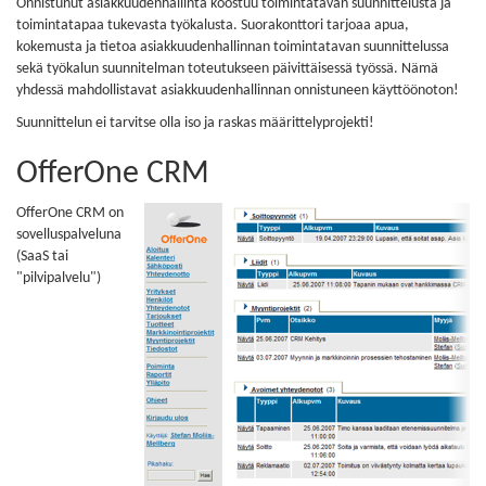
Onnistunut asiakkuudenhallinta koostuu toimintatavan suunnittelusta ja
toimintatapaa tukevasta työkalusta. Suorakonttori tarjoaa apua,
kokemusta ja tietoa asiakkuudenhallinnan toimintatavan suunnittelussa
sekä työkalun suunnitelman toteutukseen päivittäisessä työssä. Nämä
yhdessä mahdollistavat asiakkuudenhallinnan onnistuneen käyttöönoton!
Suunnittelun ei tarvitse olla iso ja raskas määrittelyprojekti!
OfferOne CRM
OfferOne CRM
on
sovelluspalveluna
(SaaS tai
"pilvipalvelu")