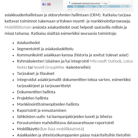
asiakkuudenhallintaan ja sidosryhmien hallintaan (CRM). Ratkaisu tarjoaa
kattavat toiminnot tukemaan yrityksen myynti- ja markkinointiprosesseja.
Mobiililiittymän
ansiosta asiakastiedot ovat helposti saatavilla milloin ja
missä tahansa. Ratkaisu sisältää esimerkiksi seuraavia toimintoja:
Asiakastiedot
Segmentointi ja asiakasluokittelu
Kommunikointi asiakkaan kanssa (historia ja sovitut tulevat asiat)
Ryhmäkalenteri (sisäinen ja/tai integrointi
Microsoft Outlook
,
Lotus
Notes
tai
Novell GroupWise
-kalentereihin)
Tarjoukset ja tilaukset
Integroidut asiakirjamallit dokumenttien tekoa varten, esimerkiksi
tarjouskirjeet ja tarjouserittelyt
Dokumenttien hallinta
Projektien hallinta
Markkinointitoimenpiteiden hallinta
Raportointi ja ennustaminen
Sähköisten uutis- tai kampanjakirjeiden luonti ja lähetys
Porautumisen mahdollistava datawarehouse-raportointi
Mobiilikäyttö (
lue lisää mobiilikäytöstä
)
Asiakkaiden ja yhteistyökumppanien pääsy määriteltyihin tietoihin